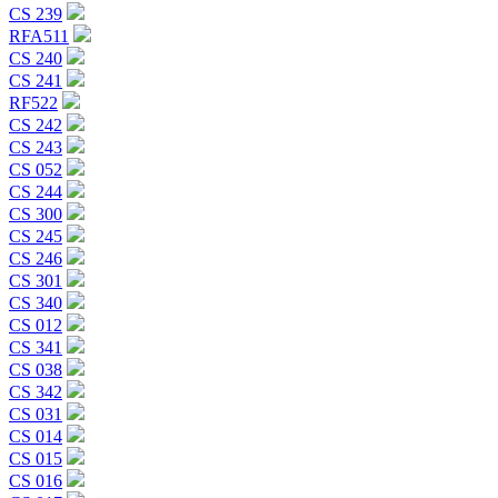
CS 239
RFA511
CS 240
CS 241
RF522
CS 242
CS 243
CS 052
CS 244
CS 300
CS 245
CS 246
CS 301
CS 340
CS 012
CS 341
CS 038
CS 342
CS 031
CS 014
CS 015
CS 016