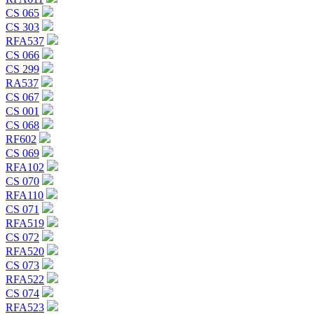
CS 065
CS 303
RFA537
CS 066
CS 299
RA537
CS 067
CS 001
CS 068
RF602
CS 069
RFA102
CS 070
RFA110
CS 071
RFA519
CS 072
RFA520
CS 073
RFA522
CS 074
RFA523