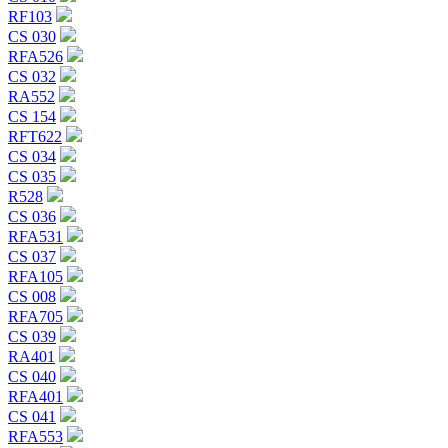
RF103
CS 030
RFA526
CS 032
RA552
CS 154
RFT622
CS 034
CS 035
R528
CS 036
RFA531
CS 037
RFA105
CS 008
RFA705
CS 039
RA401
CS 040
RFA401
CS 041
RFA553