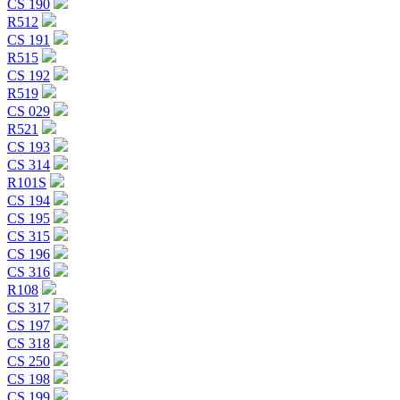
CS 190
R512
CS 191
R515
CS 192
R519
CS 029
R521
CS 193
CS 314
R101S
CS 194
CS 195
CS 315
CS 196
CS 316
R108
CS 317
CS 197
CS 318
CS 250
CS 198
CS 199