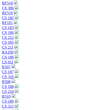
RF518
CS 306
RF519
CS 182
RF101
CS 183
CS 184
CS 212
CS 185
CS 211
RA109
CS 186
CS 011
R507
CS 187
CS 310
R508
CS 188
CS 210
R510
CS 189
CS 312