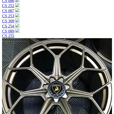
CS 086
CS 252
CS 087
CS 253
CS 309
CS 254
CS 089
CS 255