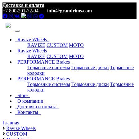
Доставка и оплата
+7 800-201-72-94
info@grandrims.com
Ravize Wheels
RAVIZE
CUSTOM
MOTO
Ravize Wheels
RAVIZE
CUSTOM
MOTO
PERFORMANCE Brakes
Тормозные системы
Тормозные диски
Тормозные
колодки
PERFORMANCE Brakes
Тормозные системы
Тормозные диски
Тормозные
колодки
Store
О компании
Доставка и оплата
Контакты
Главная
Ravize Wheels
CUSTOM