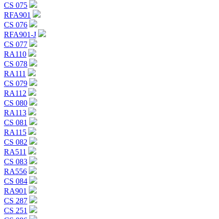
CS 075
RFA901
CS 076
RFA901-J
CS 077
RA110
CS 078
RA111
CS 079
RA112
CS 080
RA113
CS 081
RA115
CS 082
RA511
CS 083
RA556
CS 084
RA901
CS 287
CS 251