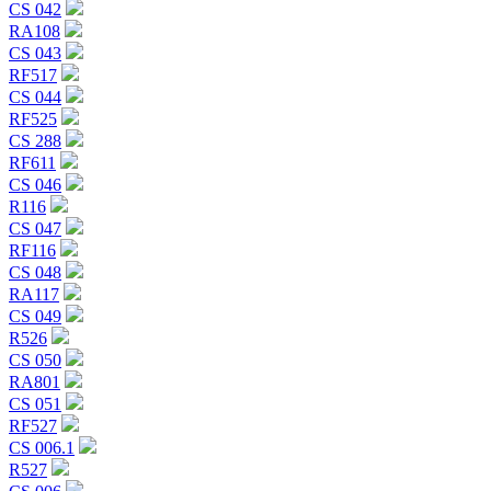
CS 042
RA108
CS 043
RF517
CS 044
RF525
CS 288
RF611
CS 046
R116
CS 047
RF116
CS 048
RA117
CS 049
R526
CS 050
RA801
CS 051
RF527
CS 006.1
R527