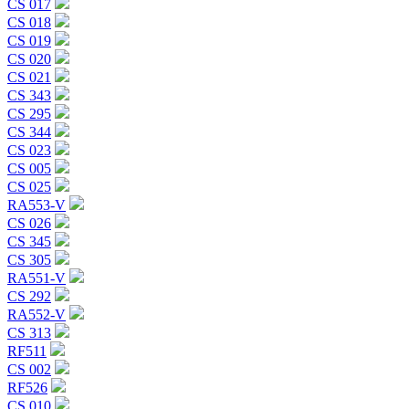
CS 017
CS 018
CS 019
CS 020
CS 021
CS 343
CS 295
CS 344
CS 023
CS 005
CS 025
RA553-V
CS 026
CS 345
CS 305
RA551-V
CS 292
RA552-V
CS 313
RF511
CS 002
RF526
CS 010