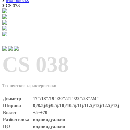
Monoblocks
CS 038
CS 038
Технические характеристики
Диаметр
17"/18"/19"/20"/21"/22"/23"/24"
Ширина
8j/8.5j/9j/9.5j/10j/10.5j/11j/11.5j/12j/12.5j/13j
Вылет
+5~+70
Разболтовка
индивидуально
ЦО
индивидуально