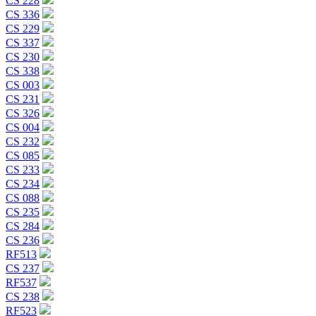
CS 228
CS 336
CS 229
CS 337
CS 230
CS 338
CS 003
CS 231
CS 326
CS 004
CS 232
CS 085
CS 233
CS 234
CS 088
CS 235
CS 284
CS 236
RF513
CS 237
RF537
CS 238
RF523