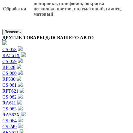
полировка, шлифовка, покраска
Обработка
несколько цветов, полуматовый, глянец,
матовый
Заказать
ДРУГИЕ ТОВАРЫ ДЛЯ ВАШЕГО АВТО
CS 058
RA561X
CS 059
RF528
CS 060
RF530
CS 061
RFT621
CS 062
RA611
CS 063
RA562X
CS 064
CS 249
RFA611