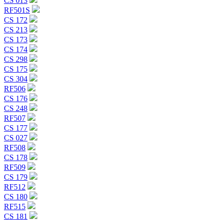
CS 013
RF501S
CS 172
CS 213
CS 173
CS 174
CS 298
CS 175
CS 304
RF506
CS 176
CS 248
RF507
CS 177
CS 027
RF508
CS 178
RF509
CS 179
RF512
CS 180
RF515
CS 181