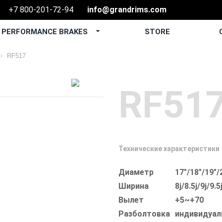
+7 800-201-72-94
info@grandrims.com
PERFORMANCE BRAKES
STORE
О
RF517
RF51
Технические характеристики
Диаметр
17"/18"/19"/
Ширина
8j/8.5j/9j/9.5
Вылет
+5~+70
Разболтовка
индивидуал