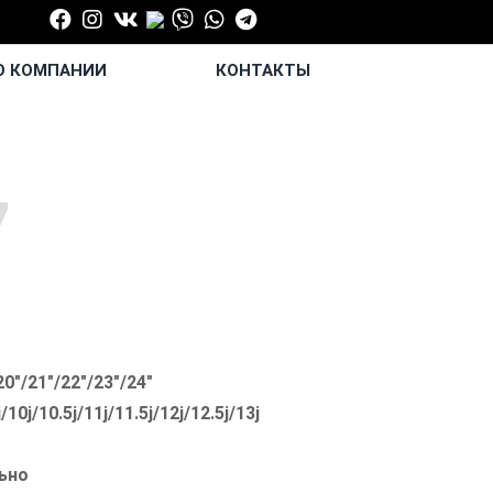
 КОМПАНИИ
КОНТАКТЫ
7
20"/21"/22"/23"/24"
j/10j/10.5j/11j/11.5j/12j/12.5j/13j
ьно