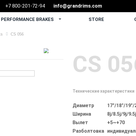
+7 800-201-72-94
info@grandrims.com
PERFORMANCE BRAKES
STORE
О
ks
CS 056
CS 05
Технические характеристики
Диаметр
17"/18"/19"/
Ширина
8j/8.5j/9j/9.5
Вылет
+5~+70
Разболтовка
индивидуал