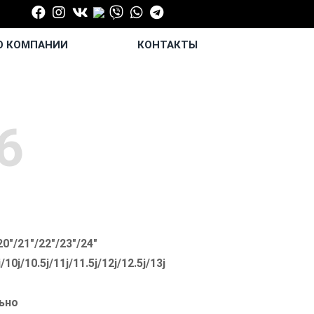
 КОМПАНИИ
КОНТАКТЫ
6
20"/21"/22"/23"/24"
j/10j/10.5j/11j/11.5j/12j/12.5j/13j
ьно