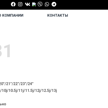
 КОМПАНИИ
КОНТАКТЫ
31
20"/21"/22"/23"/24"
j/10j/10.5j/11j/11.5j/12j/12.5j/13j
ьно