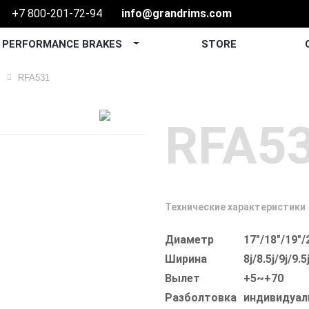
+7 800-201-72-94
info@grandrims.com
PERFORMANCE BRAKES
STORE
О
RFA531
RFA5
Технические характеристики
Диаметр
17"/18"/19"/
Ширина
8j/8.5j/9j/9.5
Вылет
+5~+70
Разболтовка
индивидуал